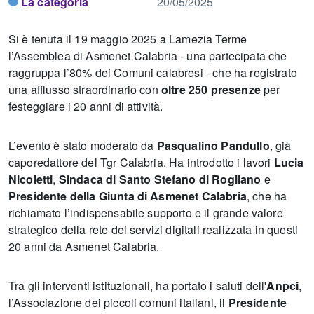
La categoria
20/05/2025
Si è tenuta il 19 maggio 2025 a Lamezia Terme
l’Assemblea di Asmenet Calabria - una partecipata che
raggruppa l’80% dei Comuni calabresi - che ha registrato
una afflusso straordinario con
oltre 250 presenze
per
festeggiare i 20 anni di attività.
L’evento è stato moderato da
Pasqualino Pandullo
, già
caporedattore del Tgr Calabria. Ha introdotto i lavori
Lucia
Nicoletti
,
Sindaca di Santo Stefano di Rogliano
e
Presidente della Giunta di Asmenet Calabria
, che ha
richiamato l’indispensabile supporto e il grande valore
strategico della rete dei servizi digitali realizzata in questi
20 anni da Asmenet Calabria.
Tra gli interventi istituzionali, ha portato i saluti dell'
Anpci
,
l’Associazione dei piccoli comuni italiani, il
Presidente