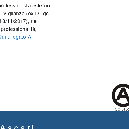
 professionista esterno
i Vigilanza (ex D.Lgs.
 8/11/2017), nel
 professionalità,
Qui allegato A
.c.a r.l.