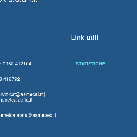
Link utili
:
0968 412104
STATISTICHE
8 418792
rvizicst@asmecal.it |
enetcalabria.it
enetcalabria@asmepec.it