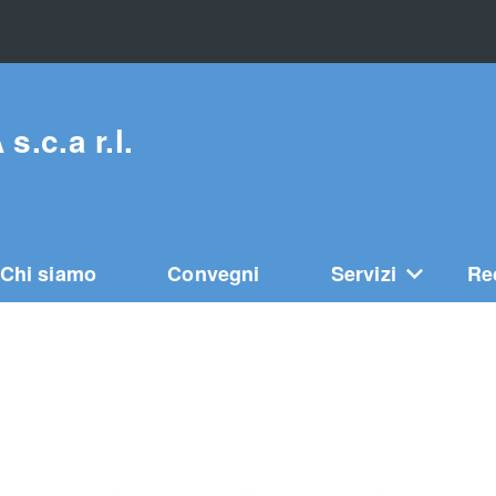
c.a r.l.
Chi siamo
Convegni
Servizi
Re