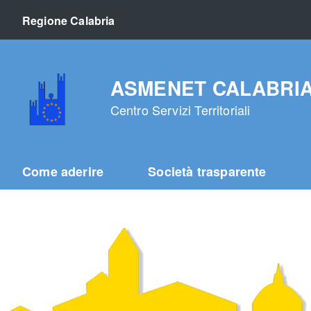
Regione Calabria
ASMENET CALABRIA s.
Centro Servizi Territoriali
Come aderire
Società trasparente