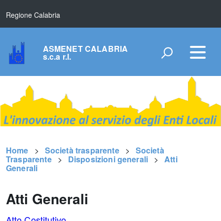
Regione Calabria
ASMENET CALABRIA
s.c.a r.l.
Home
Società trasparente
Società
Trasparente
Disposizioni generali
Atti
Generali
Atti Generali
Atto Costitutivo