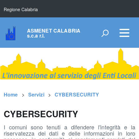
Regione Calabria
ASMENET CALABRIA
s.c.a r.l.
Home
Servizi
CYBERSECURITY
CYBERSECURITY
I comuni sono tenuti a difendere l'integrità e la
riservatezza dei dati e delle informazioni in loro